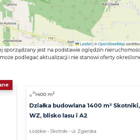
?
eni, zieleni i swobody aranżacyjnej. Sprawdzi się jako mie
u rekreacyjnego lub nieruchomości z dużym ogrodem
ni, spokojnej lokalizacji, obecności stawu oraz naturaln
Leaflet
|
©
OpenStreetMap
contribu
wej sporządzany jest na podstawie oględzin nieruchomośc
in z dziećmi, osób ceniących ciszę, inwestorów
 może podlegać aktualizacji i nie stanowi oferty określon
 Szadek, a także klientów, którzy chcą stworzyć własn
ane
Sprzedaż
2
1400
m
lonia Góry Prusinowskie.
Działka budowlana 1400 m² Skotniki,
.
WZ, blisko lasu i A2
enie nieruchomości.
tność.
Łódzkie - Skotniki - ul. Zgierska