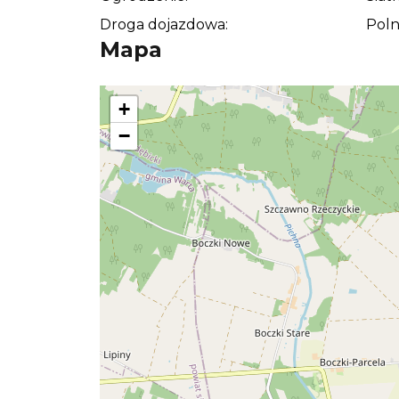
ogród, taras, altanę, strefę wypoczynkową 
Droga dojazdowa:
Poln
Ponadto na działce znajduje się domek 
Mapa
typu "BRDA". Właściciel złożył wniosek o
która nie jest objęta MPZP (las).
+
Całość jest ogrodzona siatką, co zwiększa
−
również praktyczne rozwiązanie dla osób p
Media i dojazd
Dojazd do nieruchomości prowadzi drogą l
lokalizacji. To rozwiązanie szczególnie d
ruchliwych ulic i miejskiego zgiełku.
W drodze dostępny jest wodociąg miejski,
domu. Brak bezpośredniego podłączenia p
indywidualnych rozwiązań dopasowanych d
oczyszczalnia ścieków, zbiornik bezodpł