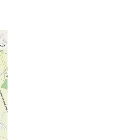
ek
,
er
d
owa