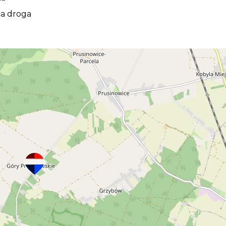
lub przestrzeń dla dzieci.
a droga
gospodarczy oraz wymagający całkowitego remontu dom
 wydanie warunków zabudowy obejmujący tą część działki
 poczucie prywatności i bezpieczeństwa. Ogrodzenie to
osiadających dzieci lub zwierzęta.
eśno-polną, co podkreśla spokojny i naturalny charakt
ocenią osoby, które chcą mieszkać w miejscu oddalonym o
 co stanowi istotne ułatwienie przy planowaniu budowy
rądu oraz kanalizacji daje możliwość zastosowania
o potrzeb przyszłego właściciela, takich jak przydom
ywowy czy nowoczesne systemy energetyczne.