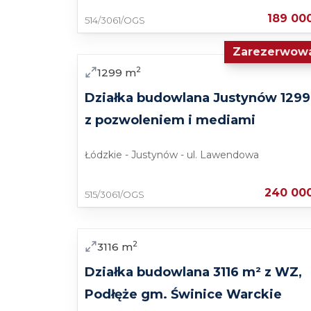
Dojazd drogą leśno-polną, z dala od mi
189 00
514/3061/OGS
Możliwość indywidualnego zagospodaro
Zarezerwow
Jeżeli marzysz o własnym domu w spokojne
Sprzedaż
2
1299
m
nieruchomość może być dobrym wyborem.
działkę na miejscu i poznać jej pełny poten
Działka budowlana Justynów 1299
z pozwoleniem i mediami
Łódzkie - Justynów - ul. Lawendowa
240 00
515/3061/OGS
Sprzedaż
2
3116
m
Działka budowlana 3116 m² z WZ,
Podłęże gm. Świnice Warckie