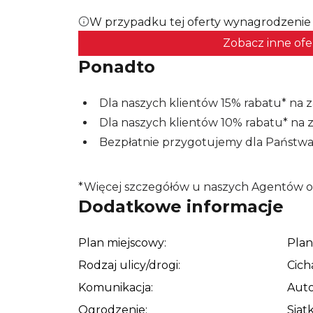
Bliskość lasów i otwartych terenów sprzyja
W przypadku tej oferty wynagrodzenie 
odpoczynkowi w naturalnym otoczeniu. W 
Zobacz inne ofe
autobusowa, co ułatwia codzienne dojazd
Ponadto
daje możliwość korzystania z lokalnej in
charakter miejsca.
Dla naszych klientów 15% rabatu* na 
Dla naszych klientów 10% rabatu* na 
Opis działki
Bezpłatnie przygotujemy dla Państwa 
Działka ma powierzchnię 2300 m² i nieregu
zagospodarowania terenu. Szerokość wjazd
23 m. W najszerszym miejscu nieruchomość
*Więcej szczegółów u naszych Agentów o
Dodatkowe informacje
około 17 m do około 26 m. Takie parametr
mieszkalną, ogrodową oraz rekreacyjną.
Plan miejscowy:
Plan
Teren działki jest zróżnicowany i posiad
projektowaniu indywidualnej zabudowy or
Rodzaj ulicy/drogi:
Cich
oraz zadbany trawnik. Obecność zieleni i
Komunikacja:
Aut
gotową bazę do stworzenia przydomowej s
Ogrodzenie:
Siat