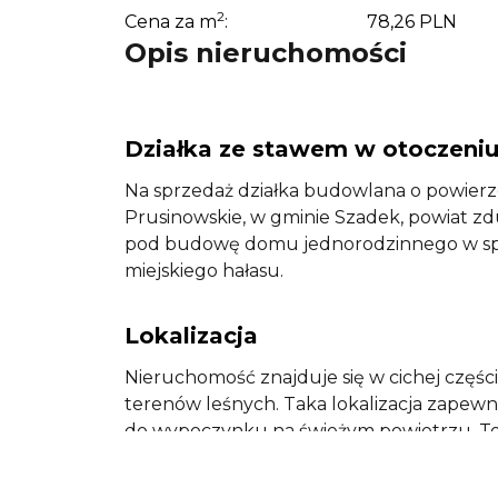
2
Cena za m
:
78,26 PLN
Opis nieruchomości
Działka ze stawem w otoczeniu 
Na sprzedaż działka budowlana o powierz
Prusinowskie, w gminie Szadek, powiat zdu
pod budowę domu jednorodzinnego w spoko
miejskiego hałasu.
Lokalizacja
Nieruchomość znajduje się w cichej części
terenów leśnych. Taka lokalizacja zapewn
do wypoczynku na świeżym powietrzu. To d
inwestorów planujących budowę domu cał
weekendową poza miastem.