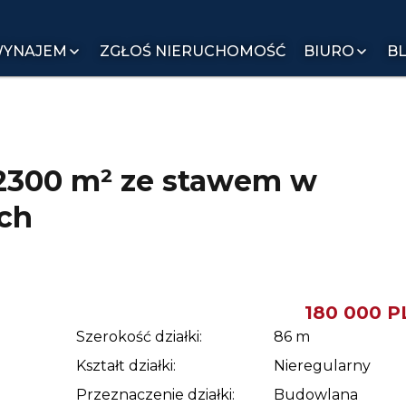
YNAJEM
ZGŁOŚ NIERUCHOMOŚĆ
BIURO
B
1
/
1
2300 m² ze stawem w
ch
180 000 P
Szerokość działki:
86
m
Kształt działki:
Nieregularny
Przeznaczenie działki:
Budowlana