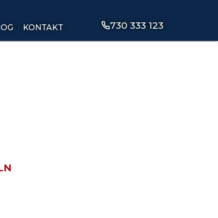
730 333 123
LOG
KONTAKT
5
LN