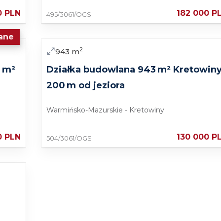
ejskiego ruchu.
0 PLN
182 000 P
495/3061/OGS
wania działki.
ane
j okolicy, z ogrodem, stawem i widokiem na zieleń, ta
Sprzedaż
2
943
m
 Zadzwoń i umów się na prezentację, aby zobaczyć
cjał
 m²
Działka budowlana 943 m² Kretowiny
200 m od jeziora
Warmińsko-Mazurskie - Kretowiny
0 PLN
130 000 P
504/3061/OGS