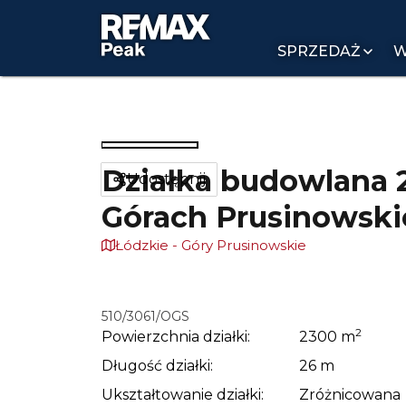
SPRZEDAŻ
W
Działka budowlana 
Udostępnij
Górach Prusinowski
Łódzkie - Góry Prusinowskie
510/3061/OGS
2
Powierzchnia działki:
2300
m
Długość działki:
26
m
Ukształtowanie działki:
Zróżnicowana