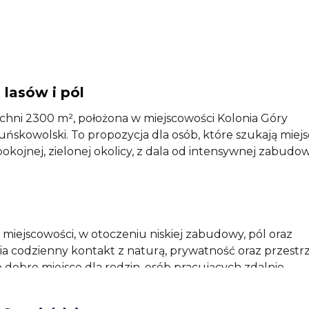
lasów i pól
chni 2300 m², położona w miejscowości Kolonia Góry
ńskowolski. To propozycja dla osób, które szukają miejs
jnej, zielonej okolicy, z dala od intensywnej zabudow
 miejscowości, w otoczeniu niskiej zabudowy, pól oraz
ia codzienny kontakt z naturą, prywatność oraz przestr
obre miejsce dla rodzin, osób pracujących zdalnie,
orocznego lub tych, którzy chcą stworzyć spokojną ba