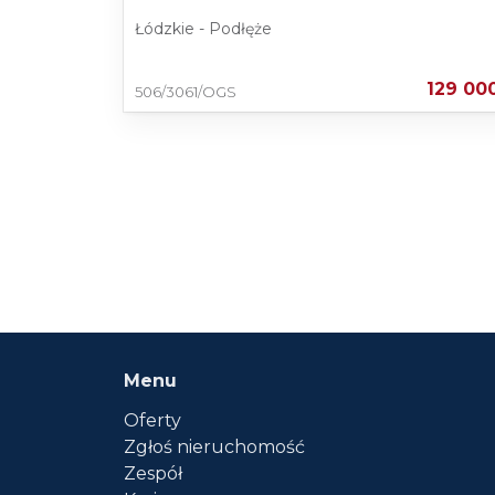
Łódzkie - Podłęże
129 00
506/3061/OGS
Menu
Oferty
Zgłoś nieruchomość
Zespół