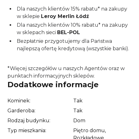
spożywcze, lokalny bazarek, apteki, szkoły,
Dla naszych klientów 15% rabatu* na zakupy
przedszkola, przychodnie, szpital im. Barlickiego
w sklepie
Leroy Merlin Łódź
oraz wydziały Uniwersytetu Łódzkiego – idealne
Dla naszych klientów 10% rabatu* na zakupy
rozwiązanie zarówno dla rodzin, jak i studentów
w sklepach sieci
BEL-POL
czy inwestorów. Bliskość przystanków
Bezpłatnie przygotujemy dla Państwa
autobusowych i tramwajowych umożliwia
najlepszą ofertę kredytową (wszystkie banki).
sprawny dojazd do każdej części miasta.
Opis mieszkania
*Więcej szczegółów u naszych Agentów oraz w
punktach informacyjnych sklepów.
Na sprzedaż przestronne, rozkładowe mieszkanie
Dodatkowe informacje
o powierzchni 103,03 m² — doskonały wybór przy
zakupie mieszkania w centrum
miasta,
Kominek:
Tak
zlokalizowane na parterze klimatycznego,
przedwojennego budynku z cegły z 1920 roku.
Garderoba:
Tak
Wysokość pomieszczeń wynosząca 320 cm
Rodzaj budynku:
Dom
nadaje wnętrzom niepowtarzalnego charakteru i
Typ mieszkania:
Piętro domu,
poczucia przestrzeni. Ekspozycja okien na trzy
Rozkładowe