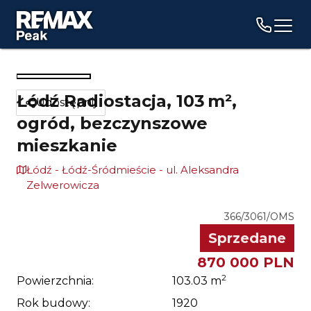
Menu
1
/
22
Łódź Radiostacja, 103 m²,
Udostępnij
ogród, bezczynszowe
mieszkanie
Łódź - Łódź-Śródmieście - ul. Aleksandra
Zelwerowicza
366/3061/OMS
Sprzedane
870 000 PLN
2
Powierzchnia:
103.03
m
Rok budowy:
1920