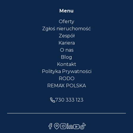
Menu
Oferty
Zgłoś nieruchomość
Zespół
Kariera
O nas
Blog
Kontakt
Polityka Prywatności
RODO
REMAX POLSKA
730 333 123
Profil firmy na Facebooku
Wizytówka firmy na Google Maps
Profil firmy na Instagramie
Profil firmy na Linkedinie
Kanał firmy na Youtube
Profil firmy na Tiktoku