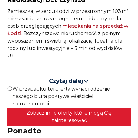
Zamieszkaj w sercu Łodzi w przestronnym 103 m²
mieszkaniu z dużym ogrodem — idealnym dla
osób przeglądających
mieszkania na sprzedaż w
Łodzi
. Bezczynszowa nieruchomość z pełnym
wyposażeniem i świetną lokalizacją. Idealna dla
rodziny lub inwestycyjnie – 5 min od wydziałów
UŁ.
Lokalizacja
Czytaj dalej
Mieszkanie znajduje się w prestiżowej i wyjątkowo
W przypadku tej oferty wynagrodzenie
cichej części Łodzi – na osiedlu Radiostacja przy ul.
naszego biura pokrywa właściciel
Zelwerowicza, w dzielnicy Śródmieście. To
nieruchomości.
lokalizacja, która łączy bliskość centrum z
Zobacz inne oferty które mogą Cię
kameralnym charakterem. W bezpośrednim
zainteresować
sąsiedztwie znajdują się niskie zabudowania
Ponadto
jednorodzinne, co zapewnia spokój i prywatność.
W zasięgu krótkiego spaceru znajdziesz sklepy