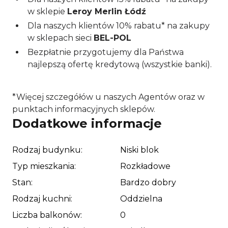
poruszać się komunikacją miejską. Lokalizacja
w sklepie
Leroy Merlin Łódź
będzie szczególnie korzystna dla studentów
Uniwersytetu Łódzkiego oraz Akademii Sztuk
Dla naszych klientów 10% rabatu* na zakupy
Pięknych. Dobry dojazd do uczelni pozwala
w sklepach sieci
BEL-POL
ograniczyć czas codziennych podróży i sprawnie
Bezpłatnie przygotujemy dla Państwa
dotrzeć na zajęcia.
najlepszą ofertę kredytową (wszystkie banki).
Najbliższa okolica oferuje pełną infrastrukturę
potrzebną na co dzień. W sąsiedztwie dostępne są
*Więcej szczegółów u naszych Agentów oraz w
sklepy, apteka, przychodnia lekarska, bank,
punktach informacyjnych sklepów.
restauracje, centrum handlowe oraz klub fitness.
Dodatkowe informacje
Rodziny i osoby ceniące dostęp do terenów
rekreacyjnych docenią pobliski park i plac zabaw.
Rodzaj budynku:
Niski blok
W okolicy znajdują się również szkoła oraz
Typ mieszkania:
Rozkładowe
przedszkole.
Stan:
Bardzo dobry
Opis mieszkania
Rodzaj kuchni:
Oddzielna
Liczba balkonów:
0
Mieszkanie ma powierzchnię 42,86 m² i znajduje