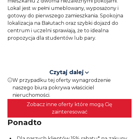
mieszkaniu z dwoma niezależnymi pokojami.
Lokal jest w pełni umeblowany, wyposażony i
gotowy do pierwszego zamieszkania. Spokojna
lokalizacja na Bałutach oraz szybki dojazd do
centrum i uczelni sprawiają, że to idealna
propozycja dla studentów lub pary.
Lokalizacja
Mieszkanie na wynajem znajduje się przy ulicy
Czytaj dalej
Franciszkańskiej, w spokojnej i dobrze
W przypadku tej oferty wynagrodzenie
skomunikowanej części łódzkich Bałut. Położenie
naszego biura pokrywa właściciel
przy cichej ulicy osiedlowej pozwala odpocząć od
nieruchomości.
miejskiego ruchu, a jednocześnie zapewnia łatwy
Zobacz inne oferty które mogą Cię
dostęp do centrum Łodzi oraz pozostałych
zainteresować
dzielnic miasta.
Ponadto
W pobliżu znajdują się przystanki autobusowe i
tramwajowe, dzięki którym można wygodnie
Dla naszych klientów 15% rabatu* na zakupy