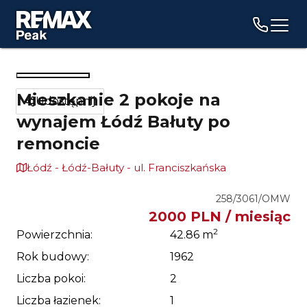
Menu
1
/
13
Mieszkanie 2 pokoje na
Udostępnij
wynajem Łódź Bałuty po
remoncie
Łódź - Łódź-Bałuty - ul. Franciszkańska
258/3061/OMW
2000 PLN / miesiąc
2
Powierzchnia:
42.86
m
Rok budowy:
1962
Liczba pokoi:
2
Liczba łazienek:
1